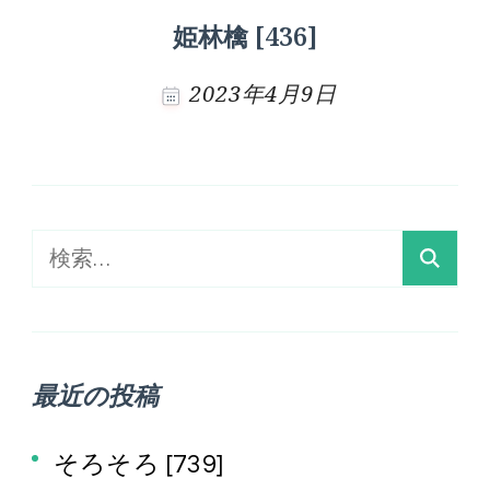
姫林檎 [436]
2023年4月9日
検
索:
最近の投稿
そろそろ [739]