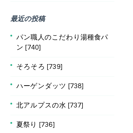
最近の投稿
パン職人のこだわり湯種食パ
ン [740]
そろそろ [739]
ハーゲンダッツ [738]
北アルプスの水 [737]
夏祭り [736]