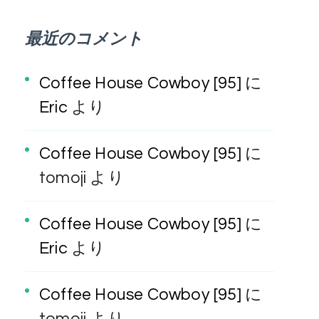
最近のコメント
Coffee House Cowboy [95]
に
Eric
より
Coffee House Cowboy [95]
に
tomoji
より
Coffee House Cowboy [95]
に
Eric
より
Coffee House Cowboy [95]
に
tomoji
より