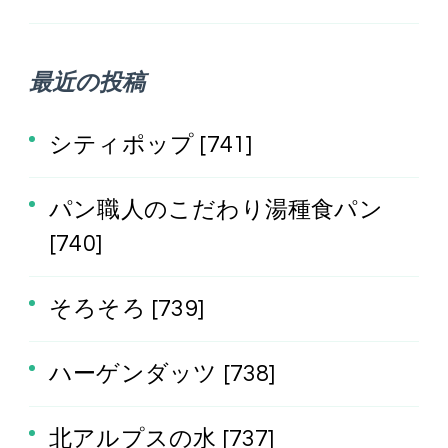
索:
最近の投稿
シティポップ [741]
パン職人のこだわり湯種食パン
[740]
そろそろ [739]
ハーゲンダッツ [738]
北アルプスの水 [737]