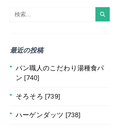
検
索:
最近の投稿
パン職人のこだわり湯種食パ
ン [740]
そろそろ [739]
ハーゲンダッツ [738]