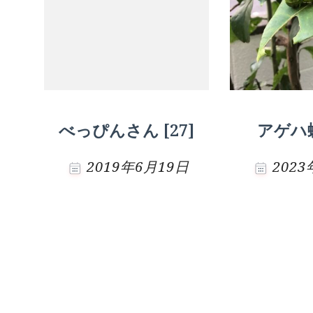
ン
べっぴんさん [27]
アゲハ蝶 
2019年6月19日
202