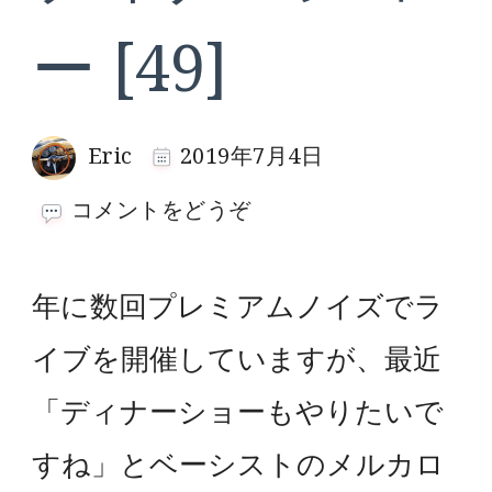
ー [49]
Eric
2019年7月4日
(デ
コメントをどうぞ
ィ
ナ
ー
年に数回プレミアムノイズでラ
シ
イブを開催していますが、最近
ョ
ー
「ディナーショーもやりたいで
[49])
すね」とベーシストのメルカロ