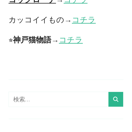
カッコイイもの→
コチラ
⭐︎
神戸猫物語
→
コチラ
検
索: