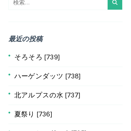
検
索:
最近の投稿
そろそろ [739]
ハーゲンダッツ [738]
北アルプスの水 [737]
夏祭り [736]