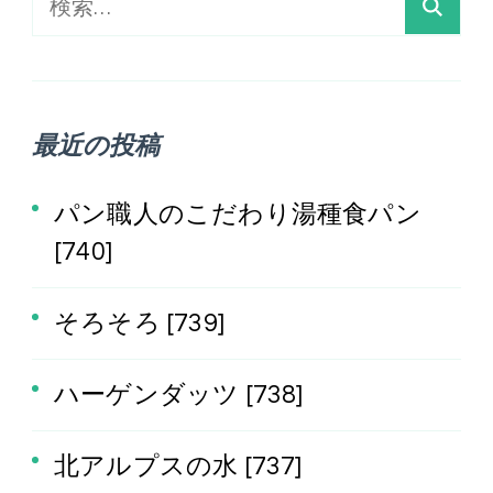
検
索:
最近の投稿
パン職人のこだわり湯種食パン
[740]
そろそろ [739]
ハーゲンダッツ [738]
北アルプスの水 [737]