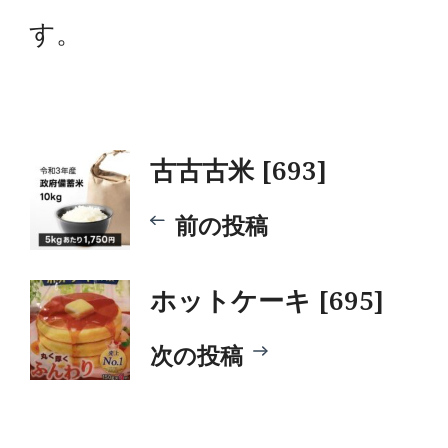
す。
投
古古古米 [693]
稿
前の投稿
ナ
ホットケーキ [695]
ビ
次の投稿
ゲ