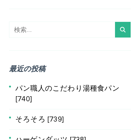
検
索:
最近の投稿
パン職人のこだわり湯種食パン
[740]
そろそろ [739]
ハーゲンダッツ [738]