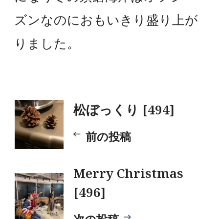
ズンなのにおもいきり盛り上が
りました。
投
松ぼっくり [494]
稿
前の投稿
ナ
Merry Christmas
[496]
ビ
次の投稿