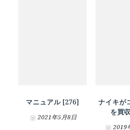
ー
シ
ョ
ン
マニュアル [276]
ナイキが
を買収 
2021年5月8日
201