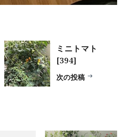
ミニトマト
[394]
次の投稿