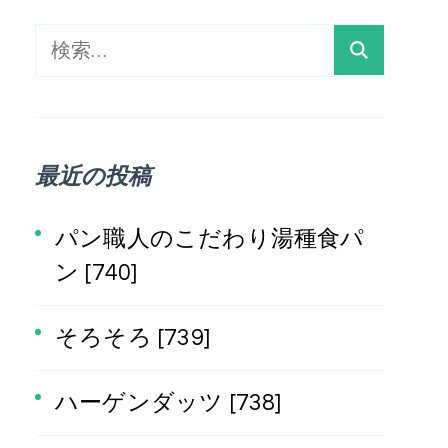
検
索:
最近の投稿
パン職人のこだわり湯種食パ
ン [740]
そろそろ [739]
ハーゲンダッツ [738]