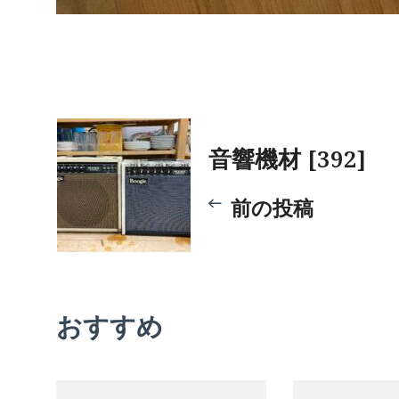
投
音響機材 [392]
稿
前の投稿
ナ
ビ
おすすめ
ゲ